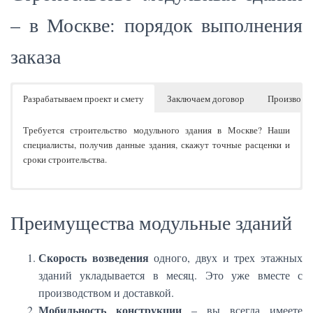
– в Москве: порядок выполнения
заказа
Разрабатываем проект и смету
Заключаем договор
Производст
Требуется строительство модульного здания в Москве? Наши
специалисты, получив данные здания, скажут точные расценки и
сроки строительства.
После согласования проекта и сметы мы Заключаем официальный
Строительство модульных зданий соответствует с нормами
Доставка до места сборки и сборка здания.
договор. В нем предусмотрены все нюансы, чтобы в будущем не
согласно техническому заданию. У нас качественная внутренняя
Преимущества модульные зданий
было неприятных неожиданностей.
система контроля качества производства.
Скорость возведения
одного, двух и трех этажных
зданий укладывается в месяц. Это уже вместе с
производством и доставкой.
Мобильность конструкции
– вы всегда имеете