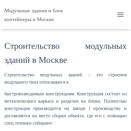
Модульные здания и блок
контейнеры в Москве
П
Е
Р
Е
К
Строительство модульных
Л
Ю
зданий в Москве
Ч
И
Т
Строительство модульных зданий – это строения
Ь
Н
модульного типа относящиеся к
А
В
быстровозводимым конструкциям. Конструкция состоит из
И
металлического каркаса и разделен на блоки. Полностью
Г
конструкция производится на заводе | производстве и
А
Ц
доставляется на место сборки объекта, где его с помощью
И
спец техники собирают.
Ю